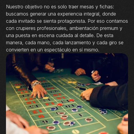
Nuestro objetivo no es solo traer mesas y fichas: 
buscamos generar una experiencia integral, donde 
cada invitado se sienta protagonista. Por eso contamos 
con crupieres profesionales, ambientación premium y 
una puesta en escena cuidada al detalle. De esta 
manera, cada mano, cada lanzamiento y cada giro se 
convierten en un espectáculo en sí mismo.