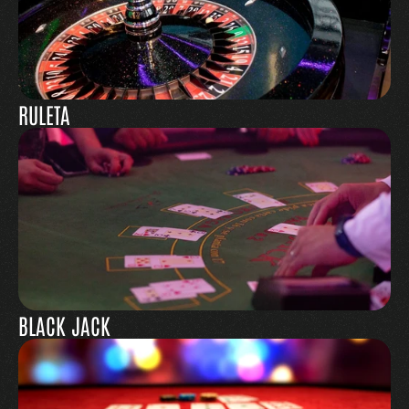
RULETA
BLACK JACK