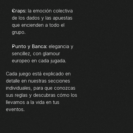
Craps:
 la emoción colectiva 
de los dados y las apuestas 
que encienden a todo el 
grupo.
Punto y Banca:
 elegancia y 
sencillez, con glamour 
europeo en cada jugada.
Cada juego está explicado en 
detalle en nuestras secciones 
individuales, para que conozcas 
sus reglas y descubras cómo los 
llevamos a la vida en tus 
eventos.