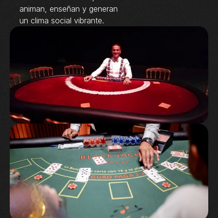
animan, enseñan y generan 
un clima social vibrante.