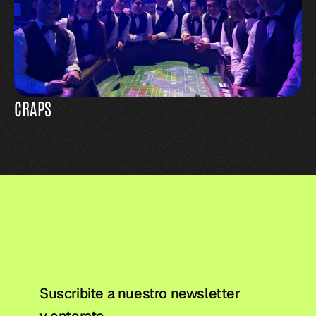
CRAPS
Suscribite a nuestro newsletter 
y enterate